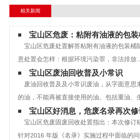
相关新闻
宝山区危废：粘附有油液的包装
宝山区危废处置解答粘附有油液的包装桶
意处置会怎样：根据环境污染罪，非法排放
倾倒、处置危险废物三吨以上的，即属于严
宝山区废油回收普及小常识
废油回收普及及小常识废油，从字面意思
污染环境的，处三年以下有期徒刑或者拘役
的油，不能再被直接使用的油。包括重油、
并处或者单处罚金；后果特别严重的，处三
业用油。严格来说，废油是一种资源，珍贵
宝山区好消息，危废名录再次修
以上
宝山区危废固废回收处置指出：本次修订
何一种事物，只要能被再生循环利用，并合
针对2016 年版《名录》实施过程中面临的问