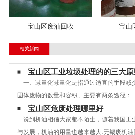
宝山区废油回收
宝山
相关新闻
宝山区工业垃圾处理的的三大原
一、减量化减量化是指通过适宜的手段减
固体废物的数量和容积。主要有两条途径：
是通过改革工艺，产品设计或改变社会消耗
宝山区危废处理哪里好
说到机油相信大家都不陌生，随着我国工
构和废物发生机制来减少固体废物发生量；
与发展，机油的用量也越来越大.无锡废机油
是通过固体废物处理如压缩，焚烧等处理来