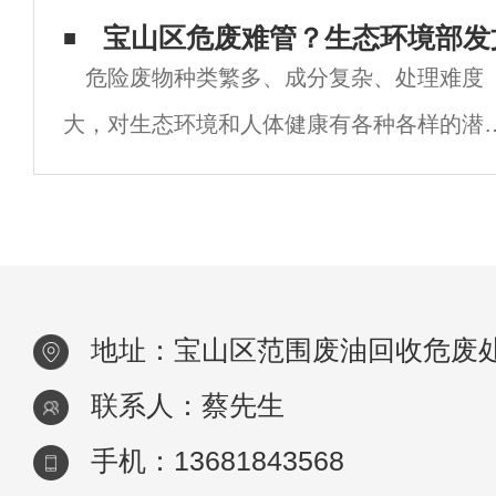
周知。1.废机油对于润滑油要求不高的部位
宝山区危废难管？生态环境部发
容
危险废物种类繁多、成分复杂、处理难度
滑的效果，比如在我们的自行车的链条，挖
大，对生态环境和人体健康有各种各样的潜
风险。我国对危废的处置及监管仍存在较大
险，如危废处理缺乏规划、制度设计缺陷多
监管力量薄弱；一些危废产生企业存在管理
乱、
地址：宝山区范围废油回收危废
联系人：蔡先生
手机：13681843568