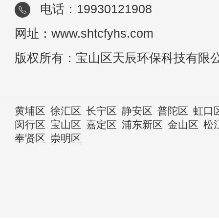
电话：19930121908
网址：www.shtcfyhs.com
版权所有：宝山区天辰环保科技有限
黄埔区
徐汇区
长宁区
静安区
普陀区
虹口
闵行区
宝山区
嘉定区
浦东新区
金山区
松
奉贤区
崇明区